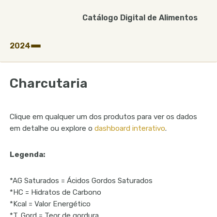
Catálogo Digital de Alimentos
Skip
to
2024
content
Charcutaria
Bebidas Vegetais e Alternativas Vegetais ao Iogurte
Clique em qualquer um dos produtos para ver os dados
Cereais de Pequeno-Almoço
em detalhe ou explore o
dashboard interativo
.
Charcutaria
Legenda:
Iogurtes
*AG Saturados = Ácidos Gordos Saturados
Leites e Bebidas Lácteas Aromatizadas
*HC = Hidratos de Carbono
Padaria
*Kcal = Valor Energético
*T. Gord = Teor de gordura