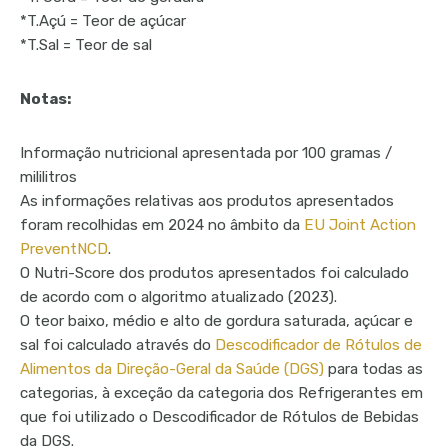
Pastelaria
*T.Açú = Teor de açúcar
*T.Sal = Teor de sal
Sobremesas
Sumos e Refrigerantes
Notas:
Informação nutricional apresentada por 100 gramas /
mililitros
As informações relativas aos produtos apresentados
foram recolhidas em 2024 no âmbito da
EU Joint Action
PreventNCD
.
O Nutri-Score dos produtos apresentados foi calculado
de acordo com o algoritmo atualizado (2023).
O teor baixo, médio e alto de gordura saturada, açúcar e
sal foi calculado através do
Descodificador de Rótulos de
Alimentos da Direção-Geral da Saúde (DGS)
para todas as
categorias, à exceção da categoria dos Refrigerantes em
que foi utilizado o Descodificador de Rótulos de Bebidas
da DGS.