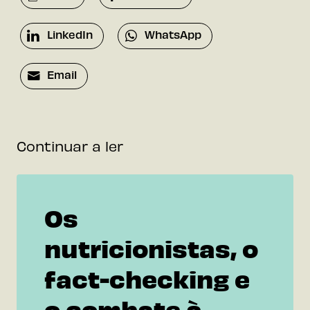
LinkedIn
WhatsApp
Email
Continuar a ler
Os
nutricionistas, o
fact-checking e
o combate à