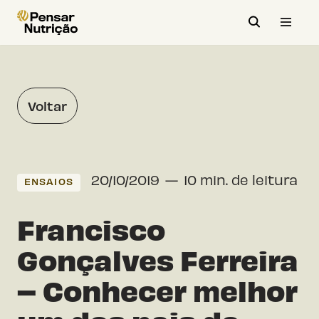
Avançar
para
o
conteúdo
Voltar
20/10/2019
10 min. de leitura
ENSAIOS
Francisco
Gonçalves Ferreira
– Conhecer melhor